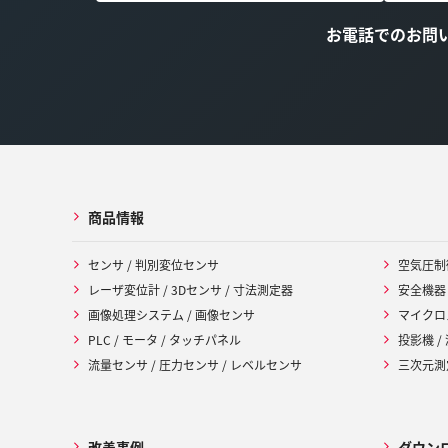
お電話でのお問
商品情報
センサ / 判別変位センサ
空気圧制
レーザ変位計 / 3Dセンサ / 寸法測定器
安全機器
画像処理システム / 画像センサ
マイクロ
PLC / モータ / タッチパネル
投影機 /
流量センサ / 圧力センサ / レベルセンサ
三次元測定
改善事例
ダウン