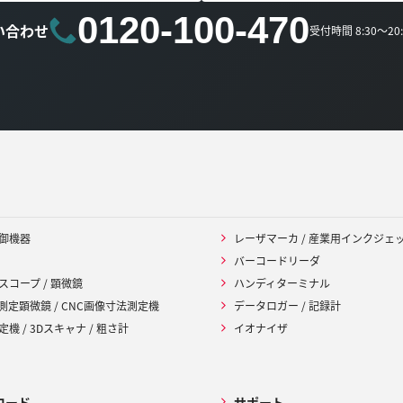
0120-100-470
い合わせ
受付時間 8:30～2
御機器
レーザマーカ / 産業用インクジェ
バーコードリーダ
スコープ / 顕微鏡
ハンディターミナル
 測定顕微鏡 / CNC画像寸法測定機
データロガー / 記録計
機 / 3Dスキャナ / 粗さ計
イオナイザ
ロード
サポート