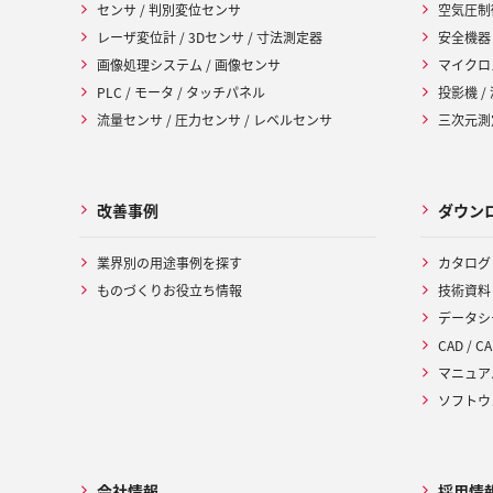
センサ / 判別変位センサ
空気圧制
レーザ変位計 / 3Dセンサ / 寸法測定器
安全機器
画像処理システム / 画像センサ
マイクロ
PLC / モータ / タッチパネル
投影機 /
流量センサ / 圧力センサ / レベルセンサ
三次元測定
改善事例
ダウン
業界別の用途事例を探す
カタログ
ものづくりお役立ち情報
技術資料
データシ
CAD / CA
マニュア
ソフトウ
会社情報
採用情