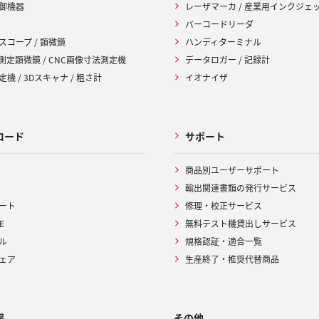
御機器
レーザマーカ / 産業用インクジェ
バーコードリーダ
スコープ / 顕微鏡
ハンディターミナル
 測定顕微鏡 / CNC画像寸法測定機
データロガー / 記録計
機 / 3Dスキャナ / 粗さ計
イオナイザ
ロード
サポート
商品別ユーザーサポート
輸出関連書類の発行サービス
ート
修理・校正サービス
E
無料テスト機貸出しサービス
ル
規格認証・適合一覧
ェア
生産終了・推奨代替商品
報
その他