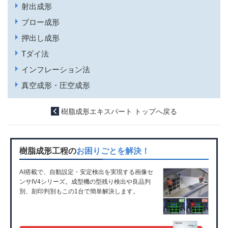
射出成形
ブロー成形
押出し成形
Tダイ法
インフレーション法
真空成形・圧空成形
樹脂成形エキスパート トップへ戻る
樹脂成形工程の
お困りごとを解決！
AI搭載で、自動設定・安定検出を実現する画像セ
ンサIV4シリーズ。成型機の型残り検出や良品判
別、刻印判別もこの1台で簡単解決します。