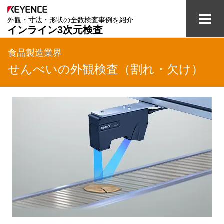
外観・寸法・形状の全数検査事例を紹介
インライン3次元検査
検査の課題と解決
食品製造業界
せんべいの外観検査（割れ・欠け）
業界別事例
全数検査のテクノロジー
用語集
資料ダウンロード
ご相談・お問い合わせ