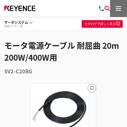
メ
お
検
ニ
問
索
ュ
サーボシステム
い
ー
カタログ
で詳しく見る
SV3 シリーズ
合
わ
せ
モータ電源ケーブル 耐屈曲 20m
200W/400W用
SV2-C20BG
ブ
ッ
ク
マ
ー
ク
に