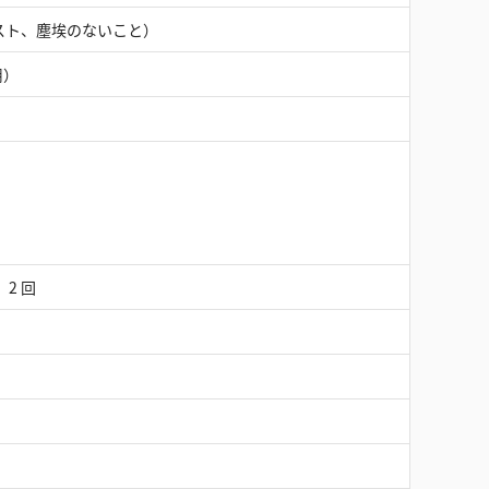
スト、塵埃のないこと）
用）
、2 回