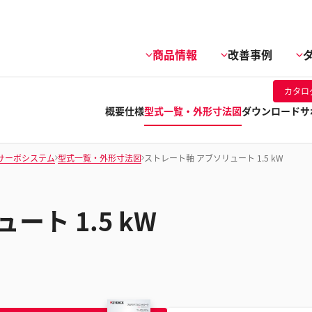
商品情報
改善事例
カタロ
概要
仕様
型式一覧・外形寸法図
ダウンロード
サ
サーボシステム
型式一覧・外形寸法図
ストレート軸 アブソリュート 1.5 kW
ト 1.5 kW