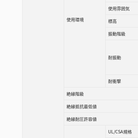
使用雰囲気
使用環境
標高
振動階級
耐振動
耐衝撃
絶縁階級
絶縁抵抗最低値
絶縁耐圧許容値
UL/CSA規格