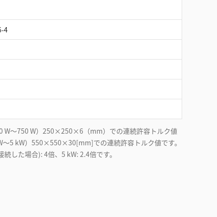
6-4
0 W～750 W）250×250×6（mm）での連続許容トルク値
W〜5 kW）550×550×30[mm]での連続許容トルク値です。
2に接続した場合): 4倍、5 kW: 2.4倍です。