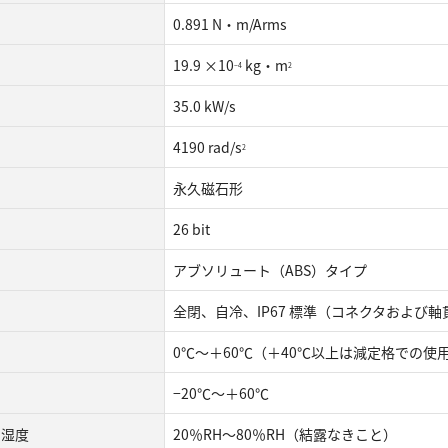
0.891 N・m/Arms
19.9 ×10
kg・m
−4
2
35.0 kW/s
4190 rad/s
2
永久磁石形
26 bit
アブソリュート（ABS）タイプ
全閉、自冷、IP67 標準（コネクタおよび
0℃～＋60℃（＋40℃以上は減定格での使
−20℃～＋60℃
囲湿度
20％RH～80％RH（結露なきこと）