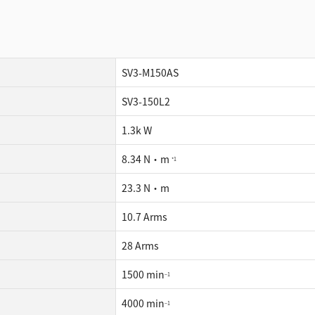
SV3-M150AS
SV3-150L2
1.3k W
8.34 N・m
*1
23.3 N・m
10.7 Arms
28 Arms
1500 min
−1
4000 min
−1