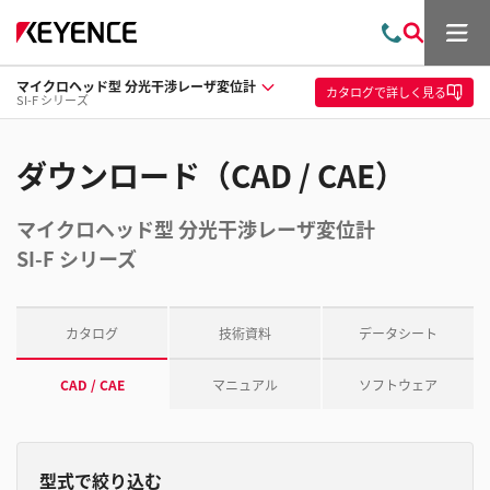
メ
お
検
ニ
問
索
ュ
マイクロヘッド型 分光干渉レーザ変位計
い
ー
カタログ
で詳しく見る
SI-F シリーズ
合
わ
せ
ダウンロード（CAD / CAE）
マイクロヘッド型 分光干渉レーザ変位計
SI-F シリーズ
カタログ
技術資料
データシート
CAD / CAE
マニュアル
ソフトウェア
型式で絞り込む