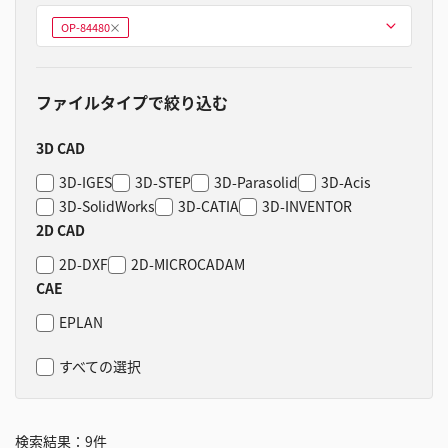
型式を選ぶ
OP-84480
削
除
ファイルタイプで絞り込む
3D CAD
3D-IGES
3D-STEP
3D-Parasolid
3D-Acis
3D-SolidWorks
3D-CATIA
3D-INVENTOR
2D CAD
2D-DXF
2D-MICROCADAM
CAE
EPLAN
すべての選択
検索結果：
9
件