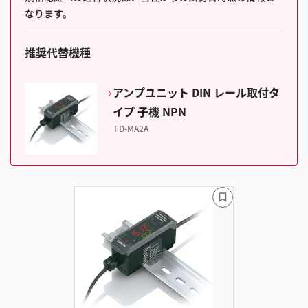
なります。
推奨代替機種
アンプユニット DIN レール取付タ
イプ 子機 NPN
FD-MA2A
ブ
ッ
ク
マ
ー
ク
に
追
加