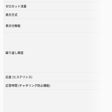
る
ゼロカット流量
こ
と
表示方式
が
表示分解能
で
き
ま
す
繰り返し精度
応差 (ヒステリシス)
応答時間 (チャタリング防止機能)