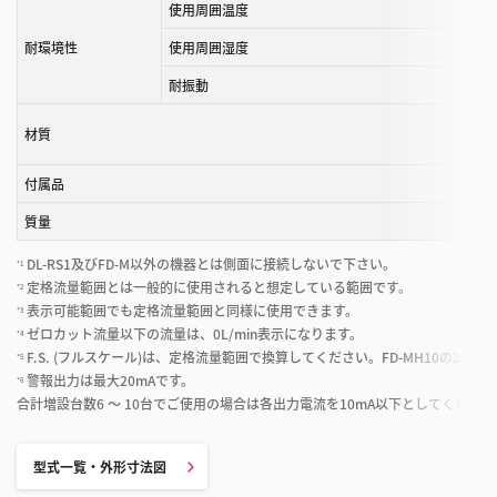
使用周囲温度
耐環境性
使用周囲湿度
耐振動
材質
付属品
質量
DL-RS1及びFD-M以外の機器とは側面に接続しないで下さい。
*1
定格流量範囲とは一般的に使用されると想定している範囲です。
*2
表示可能範囲でも定格流量範囲と同様に使用できます。
*3
ゼロカット流量以下の流量は、0L/min表示になります。
*4
F.S. (フルスケール)は、定格流量範囲で換算してください。FD-MH10の20 
*5
警報出力は最大20mAです。
*6
合計増設台数6 ～ 10台でご使用の場合は各出力電流を10mA以下としてください
型式一覧・外形寸法図