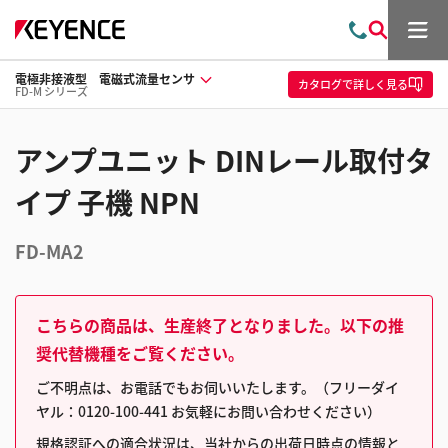
メ
お
検
ニ
問
索
ュ
電極非接液型 電磁式流量センサ
い
ー
カタログ
で詳しく見る
FD-M シリーズ
合
わ
せ
アンプユニット DINレール取付タ
イプ 子機 NPN
FD-MA2
こちらの商品は、生産終了となりました。以下の推
奨代替機種をご覧ください。
ご不明点は、お電話でもお伺いいたします。（フリーダイ
ヤル：0120-100-441 お気軽にお問い合わせください）
規格認証への適合状況は、当社からの出荷日時点の情報と