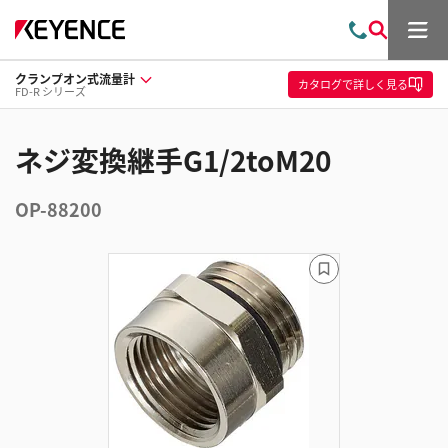
メ
お
検
ニ
問
索
ュ
クランプオン式流量計
い
ー
カタログ
で詳しく見る
FD-R シリーズ
合
わ
せ
ネジ変換継手G1/2toM20
OP-88200
ブ
ッ
ク
マ
ー
ク
に
追
加