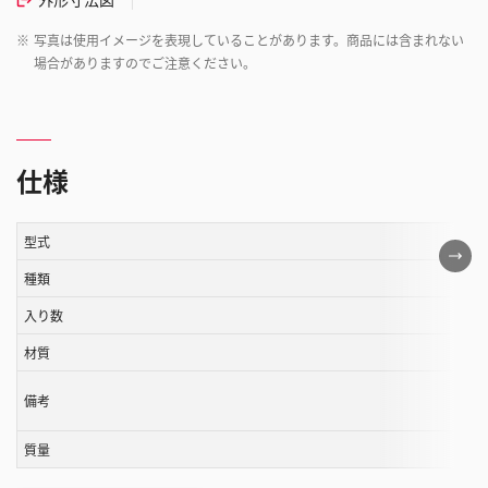
※
写真は使用イメージを表現していることがあります。商品には含まれない
場合がありますのでご注意ください。
仕様
型式
こ
の
種類
表
入り数
は
材質
ス
ク
備考
ロ
ー
質量
ル