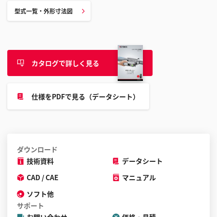
す
型式一覧・外形寸法図
る
こ
と
が
で
カタログで詳しく見る
き
ま
す
仕様をPDFで見る（データシート）
ダウンロード
技術資料
データシート
CAD / CAE
マニュアル
ソフト他
サポート