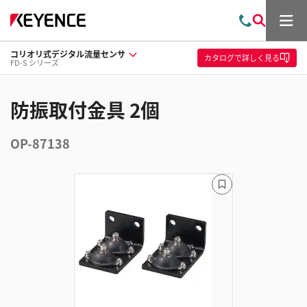
メ
お
検
ニ
問
索
ュ
コリオリ式デジタル流量センサ
い
ー
カタログ
で詳しく見る
FD-S シリーズ
合
わ
せ
防振取付金具 2個
OP-87138
ブ
ッ
ク
マ
ー
ク
に
追
加