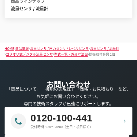
商品ラインナップ
流量センサ / 流量計
HOME
商品情報
流量センサ / 圧力センサ / レベルセンサ
流量センサ / 流量計
コリオリ式デジタル流量センサ
型式一覧・外形寸法図
防振取付金具 2個
お問い合わせ
「商品について」「機能の実現性」「価格・お見積もり」など、
お気軽にお問い合わせください。
専門の技術スタッフが迅速にサポートします。
0120-100-441
受付時間 8:30～20:00（土日・祝日除く）