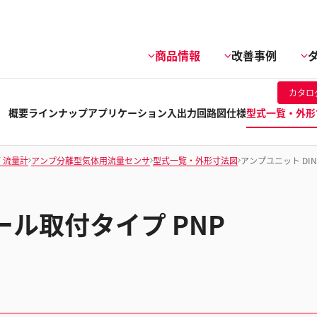
商品情報
改善事例
カタロ
概要
ラインナップ
アプリケーション
入出力回路図
仕様
型式一覧・外形
/ 流量計
アンプ分離型気体用流量センサ
型式一覧・外形寸法図
アンプユニット DI
ール取付タイプ PNP