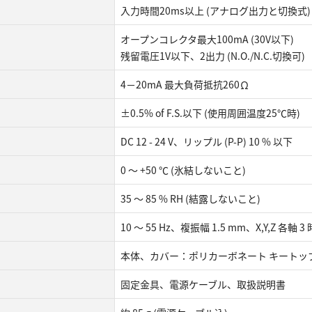
入力時間20ms以上 (アナログ出力と切換式)
オープンコレクタ最大100mA (30V以下)
残留電圧1V以下、2出力 (N.O./N.C.切換可)
4－20mA 最大負荷抵抗260Ω
±0.5% of F.S.以下 (使用周囲温度25℃時)
DC 12 - 24 V、リップル (P-P) 10 % 以下
0 ～ +50 ℃ (氷結しないこと)
35 ～ 85 % RH (結露しないこと)
10 ～ 55 Hz、複振幅 1.5 mm、X,Y,Z 各軸 3
本体、カバー：ポリカーボネート キートッ
固定金具、電源ケーブル、取扱説明書