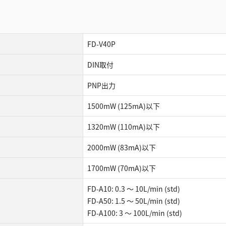
FD-V40P
DIN取付
PNP出力
1500mW (125mA)以下
1320mW (110mA)以下
2000mW (83mA)以下
1700mW (70mA)以下
FD-A10: 0.3 ～ 10L/min (std)
FD-A50: 1.5 ～ 50L/min (std)
FD-A100: 3 ～ 100L/min (std)