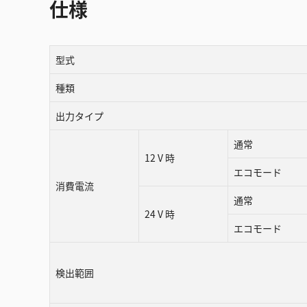
仕様
型式
種類
出力タイプ
通常
12 V 時
エコモード
消費電流
通常
24 V 時
エコモード
検出範囲