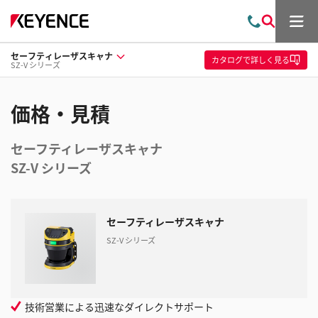
メ
お
検
ニ
問
索
ュ
セーフティレーザスキャナ
い
ー
カタログ
で詳しく見る
SZ-V シリーズ
合
わ
せ
価格・見積
セーフティレーザスキャナ
SZ-V シリーズ
セーフティレーザスキャナ
SZ-V シリーズ
技術営業による迅速なダイレクトサポート