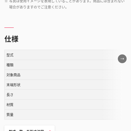
※
写真は使用イメージを表現していることがあります。商品には含まれない
場合がありますのでご注意ください。
仕様
型式
こ
の
種類
表
対象商品
は
末端形状
ス
ク
長さ
ロ
材質
ー
ル
質量
す
る