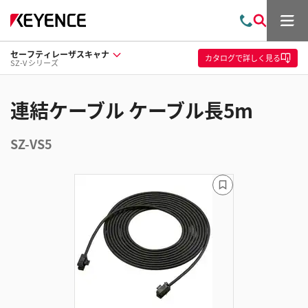
メ
お
検
ニ
問
索
ュ
セーフティレーザスキャナ
い
ー
カタログ
で詳しく見る
SZ-V シリーズ
合
わ
せ
連結ケーブル ケーブル長5m
SZ-VS5
ブ
ッ
ク
マ
ー
ク
に
追
加