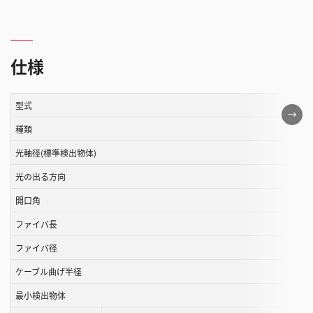
仕様
型式
こ
の
種類
表
光軸径(標準検出物体)
は
光の出る方向
ス
ク
開口角
ロ
ファイバ長
ー
ル
ファイバ径
す
ケーブル曲げ半径
る
最小検出物体
こ