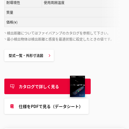
と
耐環境性
使用周囲温度
が
質量
で
き
価格(¥)
ま
検出距離についてはファイバアンプのカタログを参照して下さい。
*1
す
最小検出物体は検出距離と感度を最適状態に設定したときの値です。
*2
型式一覧・外形寸法図
カタログで詳しく見る
仕様をPDFで見る（データシート）