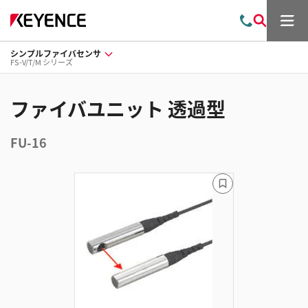
メ
お
検
ニ
問
索
ュ
シンプルファイバセンサ
い
ー
FS-V/T/M シリーズ
合
わ
せ
ファイバユニット 透過型
FU-16
ブ
ッ
ク
マ
ー
ク
に
追
加