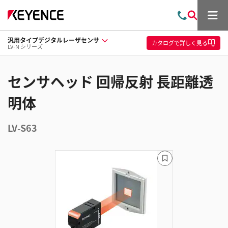
メ
お
検
ニ
問
索
ュ
汎用タイプデジタルレーザセンサ
い
ー
カタログ
で詳しく見る
LV-N シリーズ
合
わ
せ
センサヘッド 回帰反射 長距離透
明体
LV-S63
ブ
ッ
ク
マ
ー
ク
に