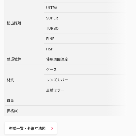
ル
ULTRA
す
SUPER
る
検出距離
TURBO
こ
と
FINE
が
HSP
で
き
耐環境性
使用周囲温度
ま
ケース
す
材質
レンズカバー
反射ミラー
質量
価格(¥)
型式一覧・外形寸法図