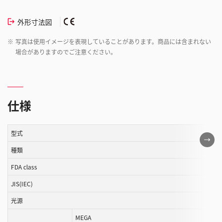
外形寸法図
※
写真は使用イメージを表現していることがあります。商品には含まれない
場合がありますのでご注意ください。
仕様
型式
こ
の
種類
表
FDA class
は
JIS(IEC)
ス
ク
光源
ロ
MEGA
ー