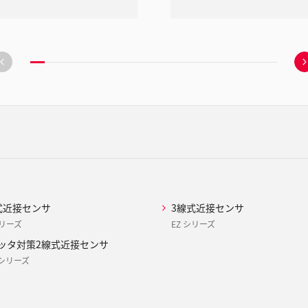
前
の
ス
ラ
イ
ド
へ
移
動
式近接センサ
3線式近接センサ
シリーズ
EZ シリーズ
ッタ対策2線式近接センサ
F シリーズ