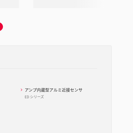
次
の
ス
ラ
イ
ド
へ
移
動
アンプ内蔵型アルミ近接センサ
ED シリーズ