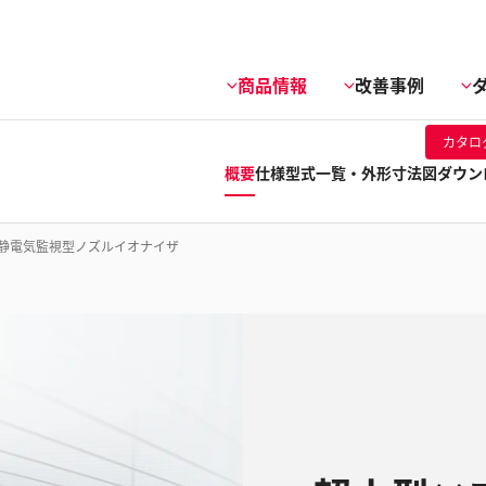
商品情報
改善事例
カタロ
概要
仕様
型式一覧・外形寸法図
ダウン
静電気監視型ノズルイオナイザ