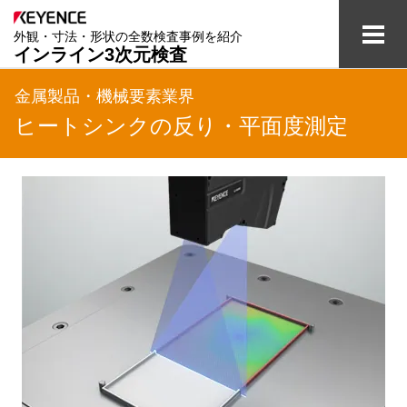
外観・寸法・形状の全数検査事例を紹介
インライン3次元検査
検査の課題と解決
金属製品・機械要素業界
ヒートシンクの反り・平面度測定
業界別事例
全数検査のテクノロジー
用語集
資料ダウンロード
ご相談・お問い合わせ