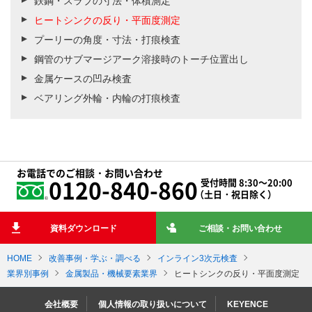
鉄鋼・スラブの寸法・体積測定
ヒートシンクの反り・平面度測定
プーリーの角度・寸法・打痕検査
鋼管のサブマージアーク溶接時のトーチ位置出し
金属ケースの凹み検査
ベアリング外輪・内輪の打痕検査
お電話でのご相談・お問い合わせ
0120-840-860
受付時間 8:30～20:00
（土日・祝日除く）
資料ダウンロード
ご相談・お問い合わせ
HOME
改善事例・学ぶ・調べる
インライン3次元検査
業界別事例
金属製品・機械要素業界
ヒートシンクの反り・平面度測定
会社概要
個人情報の取り扱いについて
KEYENCE