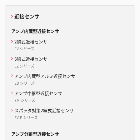
ス
ス
ラ
ラ
イ
イ
近接センサ
ド
ド
へ
へ
移
移
アンプ内蔵型近接センサ
動
動
2線式近接センサ
EV シリーズ
3線式近接センサ
EZ シリーズ
アンプ内蔵型アルミ近接センサ
ED シリーズ
アンプ中継型近接センサ
EM シリーズ
スパッタ対策2線式近接センサ
EV-F シリーズ
アンプ分離型近接センサ