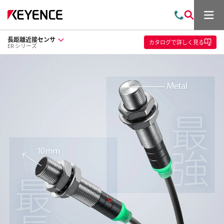
メ
お
検
ニ
問
索
ュ
長距離近接センサ
い
ー
カタログ
で詳しく見る
ER シリーズ
合
わ
せ