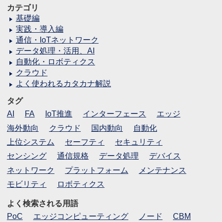
カテゴリ
基礎編
実践・導入編
通信・IoTネットワーク
データ処理・活用、AI
自動化・ロボティクス
クラウド
よく使われるカタカナ解説
タグ
AI
FA
IoT推進
インターフェース
エッジ
海外動向
クラウド
国内動向
自動化
上位システム
セーフティ
セキュリティ
センシング
通信規格
データ処理
デバイス
ネットワーク
プラットフォーム
メンテナンス
モビリティ
ロボティクス
よく検索される用語
PoC
エッジコンピューティング
ノード
CBM