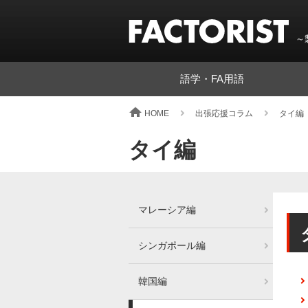
～
語学・FA用語
HOME
出張応援コラム
タイ編
タイ編
マレーシア編
シンガポール編
韓国編