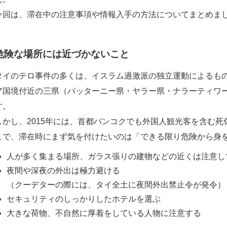
今回は、滞在中の注意事項や情報入手の方法についてまとめま
危険な場所には近づかないこと
タイのテロ事件の多くは、イスラム過激派の独立運動によるも
ア国境付近の三県（パッターニー県・ヤラー県・ナラーティワ
す。
しかし、2015年には、首都バンコクでも外国人観光客を含む
こで、滞在時にまず気を付けたいのは「できる限り危険から身
人が多く集まる場所、ガラス張りの建物などの近くは注意し
夜間や深夜の外出は極力避ける
（クーデターの際には、タイ全土に夜間外出禁止令が発令）
セキュリティのしっかりしたホテルを選ぶ
大きな荷物、不自然に厚着をしている人物に注意する