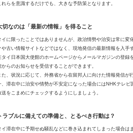
これらを意識するだけでも、大きな予防策となります。
大切なのは「最新の情報」を得ること
タイに限ったことではありませんが、政治情勢や治安は常に変
クや古い情報サイトなどではなく、現地発信の最新情報を入手
在タイ日本国大使館のホームページからメールマガジンの登録
館からのお知らせを受信することができます。
また、状況に応じて、外務省から在留邦人に向けた情報発信が
一、滞在中に治安や情勢が不安定になった場合にはNHKテレビ
放送をこまめにチェックするようにしましょう。
トラブルに備えての準備と、とるべき行動は？
タイ滞在中に予期せぬ騒乱などに巻き込まれてしまった場合は