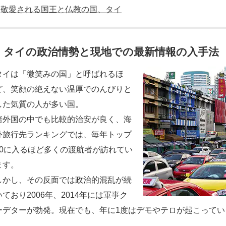
敬愛される国王と仏教の国、タイ
タイの政治情勢と現地での最新情報の入手法
タイは「微笑みの国」と呼ばれるほ
ど、笑顔の絶えない温厚でのんびりと
した気質の人が多い国。
諸外国の中でも比較的治安が良く、海
外旅行先ランキングでは、毎年トップ
10に入るほど多くの渡航者が訪れてい
ます。
しかし、その反面では政治的混乱が続
いており2006年、2014年には軍事ク
ーデターが勃発。現在でも、年に1度はデモやテロが起こって
ん。