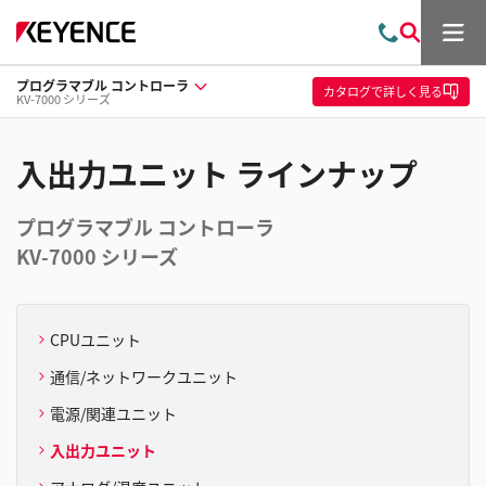
メ
お
検
ニ
問
索
ュ
プログラマブル コントローラ
い
ー
カタログ
で詳しく見る
KV-7000 シリーズ
合
わ
せ
入出力ユニット ラインナップ
プログラマブル コントローラ
KV-7000 シリーズ
CPUユニット
通信/ネットワークユニット
電源/関連ユニット
入出力ユニット