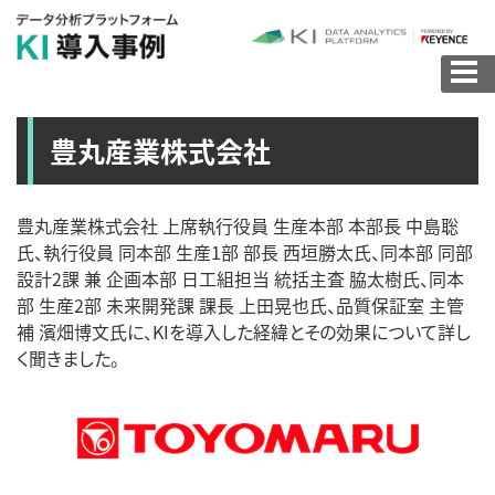
豊丸産業株式会社
豊丸産業株式会社 上席執行役員 生産本部 本部長 中島聡
氏、執行役員 同本部 生産1部 部長 西垣勝太氏、同本部 同部
設計2課 兼 企画本部 日工組担当 統括主査 脇太樹氏、同本
部 生産2部 未来開発課 課長 上田晃也氏、品質保証室 主管
補 濱畑博文氏に、KIを導入した経緯とその効果について詳し
く聞きました。