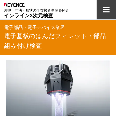
外観・寸法・形状の全数検査事例を紹介
インライン3次元検査
検査の課題と解決
電子部品・電子デバイス業界
電子基板のはんだフィレット・部品
業界別事例
組み付け検査
全数検査のテクノロジー
用語集
資料ダウンロード
ご相談・お問い合わせ