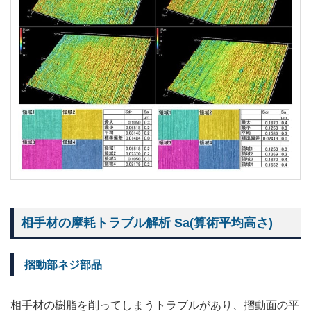
相手材の摩耗トラブル解析 Sa(算術平均高さ)
摺動部ネジ部品
相手材の樹脂を削ってしまうトラブルがあり、摺動面の平