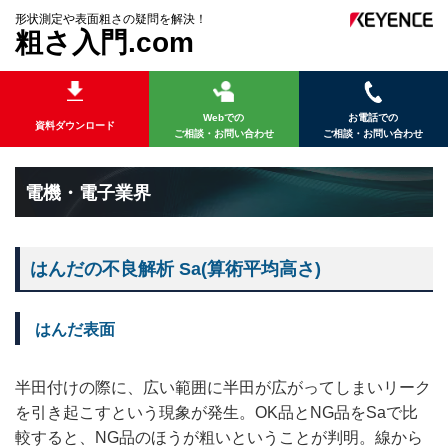
形状測定や表面粗さの疑問を解決！
粗さ入門.com
Webでの
お電話での
資料ダウンロード
ご相談・お問い合わせ
ご相談・お問い合わせ
電機・電子業界
はんだの不良解析 Sa(算術平均高さ)
はんだ表面
半田付けの際に、広い範囲に半田が広がってしまいリーク
を引き起こすという現象が発生。OK品とNG品をSaで比
較すると、NG品のほうが粗いということが判明。線から