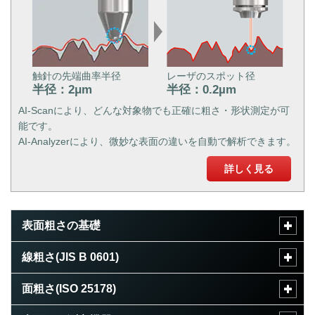
触針の先端曲率半径
レーザのスポット径
半径：2μm
半径：0.2µm
AI-Scanにより、どんな対象物でも正確に粗さ・形状測定が可
能です。
AI-Analyzerにより、微妙な表面の違いを自動で解析できます。
詳しく見る
表面粗さの基礎
線粗さ(JIS B 0601)
面粗さ(ISO 25178)