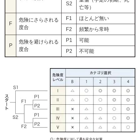
S2
亡等）
F1
ほとんど無い
危険にさらされる
F
度合
F2
頻繁から常時
P1
可能
危険を避けられる
P
度合
P2
不可能