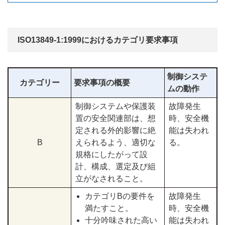
ISO13849-1:1999におけるカテゴリ要求事項
制御システ
カテゴリー
要求事項の概要
ムの動作
制御システムや保護装
故障発生
置の安全関連部は、想
時、安全機
定される外的影響に絶
能は失われ
B
えられるよう、適切な
る。
規格にしたがって設
計、構成、選定及び組
立がなされること。
カテゴリBの要件を
故障発生
満たすこと。
時、安全機
十分吟味された高い
能は失われ