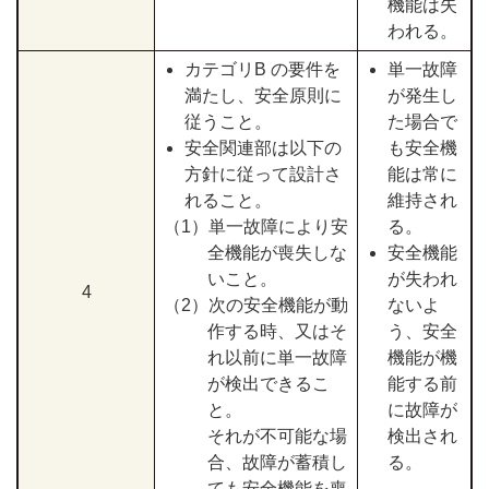
機能は失
われる。
カテゴリB の要件を
単一故障
満たし、安全原則に
が発生し
従うこと。
た場合で
安全関連部は以下の
も安全機
方針に従って設計さ
能は常に
れること。
維持され
（1）単一故障により安
る。
全機能が喪失しな
安全機能
いこと。
が失われ
4
（2）次の安全機能が動
ないよ
作する時、又はそ
う、安全
れ以前に単一故障
機能が機
が検出できるこ
能する前
と。
に故障が
それが不可能な場
検出され
合、故障が蓄積し
る。
ても安全機能を喪