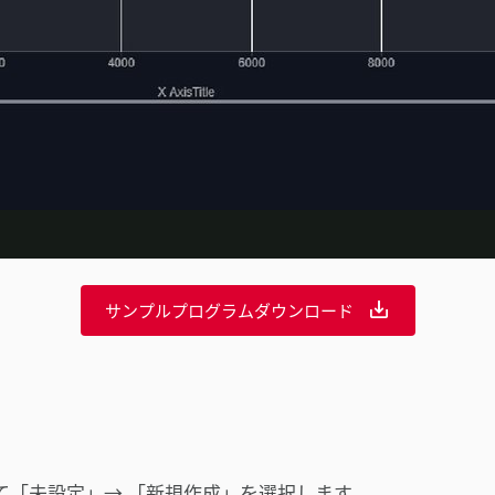
デ
オ
を
サンプルプログラムダウンロード
再
生
て「未設定」→ 「新規作成」を選択します。