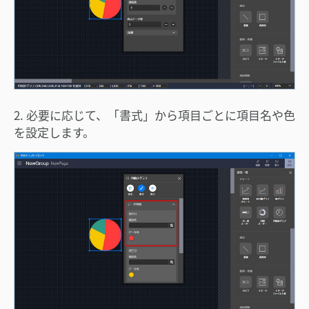
生
す
2. 必要に応じて、「書式」から項目ごとに項目名や色
を設定します。
る