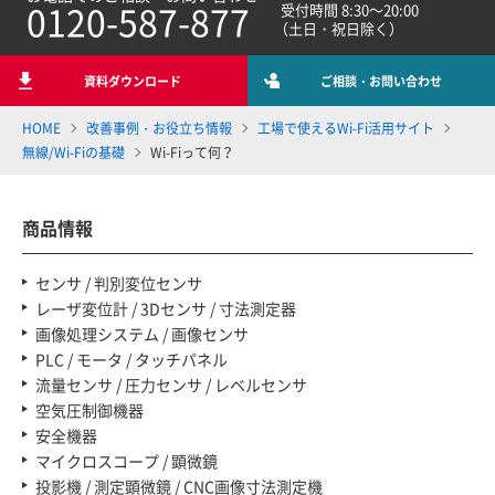
0120-587-877
受付時間 8:30～20:00
（土日・祝日除く）
資料ダウンロード
ご相談・お問い合わせ
HOME
改善事例・お役立ち情報
工場で使えるWi-Fi活用サイト
無線/Wi-Fiの基礎
Wi-Fiって何？
商品情報
センサ / 判別変位センサ
レーザ変位計 / 3Dセンサ / 寸法測定器
画像処理システム / 画像センサ
PLC / モータ / タッチパネル
流量センサ / 圧力センサ / レベルセンサ
空気圧制御機器
安全機器
マイクロスコープ / 顕微鏡
投影機 / 測定顕微鏡 / CNC画像寸法測定機