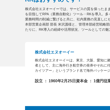
株式会社エヌオーイーでは、サービスの質を保ったま
を目指してRPA（業務自動化）ツール・RKを導入。
業務時間の削減に繋げると共に、社内業務の見直しに
本部営業企画部 部長 米沢護様と、管理本部経営戦略部
たりに、RK導入の経緯や活用状況、ツールとしての魅
株式会社エヌオーイー
株式会社エヌオーイーは、東京、大阪、愛知に拠
者として、主に海外行き航空券の発券やそれに
カイツアー」というブランド名で海外パッケー
設立 ： 1960年2月25日
資本金 ： 1億円
従業