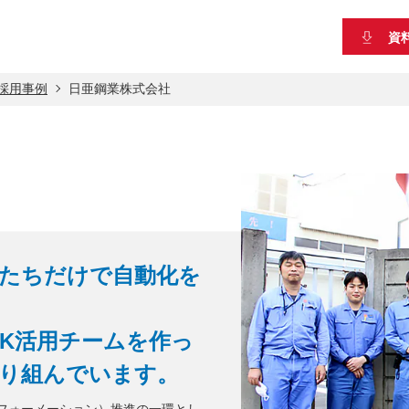
資
」採用事例
日亜鋼業株式会社
たちだけで自動化を
RK活用チームを作っ
り組んでいます。
フォーメーション）推進の一環とし