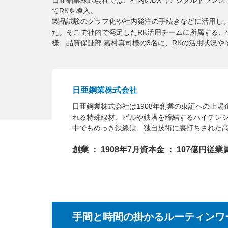
てRKを導入。
製品試験のグラフ化や社内発注の手続きなどに活用し
た。そこで社内で発足したRK活用チームに所属する、
様、品質保証部 嘉村真司様の3名に、RKの活用状況
日亜鋼業株式会社
日亜鋼業株式会社は1908年創業の東証への上
れる特殊線材、ビルや鉄塔を締結するハイテン
中でもめっき鉄線は、独自技術に裏打ちされた
創業 ： 1908年7月
資本金 ： 107億円
従業員
手間と時間の掛かるルーティンワ