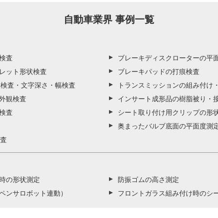
自動車業界 事例一覧
検査
ブレーキディスクローターの平面
レット形状検査
ブレーキパッドの打痕検査
R検査・文字深さ・幅検査
トランスミッションの組み付け
外観検査
インサート成形品の樹脂被り・
検査
シート取り付け用クリップの形
奥まったバルブ底面の平面度測
検査
時の形状測定
防振ゴムの高さ測定
ペンサロボット連動）
フロントガラス組み付け時のシ