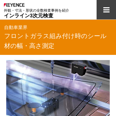
外観・寸法・形状の全数検査事例を紹介
インライン3次元検査
検査の課題と解決
自動車業界
フロントガラス組み付け時のシール
業界別事例
材の幅・高さ測定
全数検査のテクノロジー
用語集
資料ダウンロード
ご相談・お問い合わせ