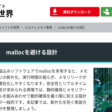
イト
世界
資料ダウンロード
みソフトの世界
ビルドとメモリ管理
mallocを避ける設計
mallocを避ける設計
組込みソフトウェアでmallocを多用すると、メモ
リの断片化、実行時間の揺らぎ、メモリリークが
顕在化しやすくなります。安全性とリアルタイム
性が求められる現場では、静的確保とメモリプー
ルを組みあわせて動的確保を最小限に抑える設計
が一般的です。本記事では、断片化を防ぐ実装方
針を整理しましょう。