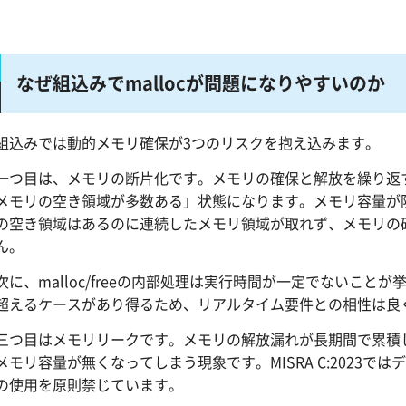
なぜ組込みでmallocが問題になりやすいのか
組込みでは動的メモリ確保が3つのリスクを抱え込みます。
一つ目は、メモリの断片化です。メモリの確保と解放を繰り返
メモリの空き領域が多数ある」状態になります。メモリ容量が
の空き領域はあるのに連続したメモリ領域が取れず、メモリの
ん。
次に、malloc/freeの内部処理は実行時間が一定でないこ
超えるケースがあり得るため、リアルタイム要件との相性は良
三つ目はメモリリークです。メモリの解放漏れが長期間で累積
メモリ容量が無くなってしまう現象です。MISRA C:2023では
の使用を原則禁じています。