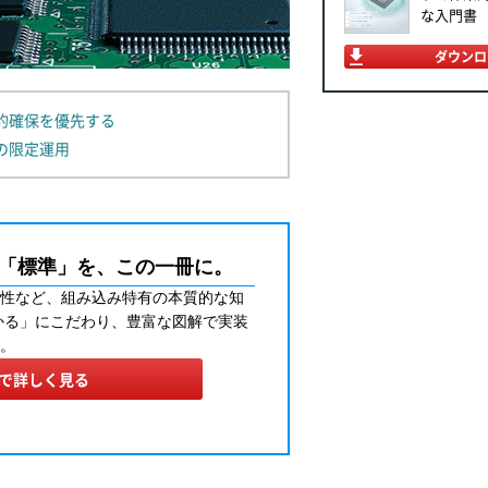
な入門書
ダウンロ
的確保を優先する
合の限定運用
「標準」を、この一冊に。
性など、組み込み特有の本質的な知
かる」にこだわり、豊富な図解で実装
。
Fで詳しく見る