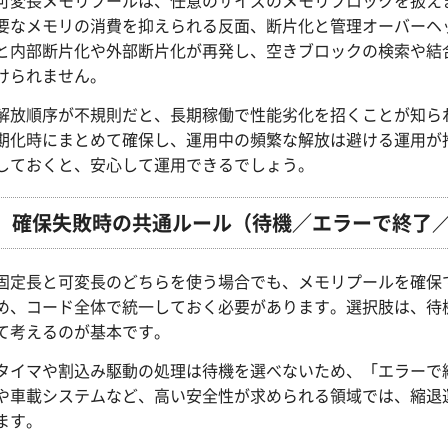
可変長メモリプールは、任意のサイズのメモリブロックを扱え
要なメモリの消費を抑えられる反面、断片化と管理オーバーヘ
と内部断片化や外部断片化が再発し、空きブロックの検索や結
けられません。
解放順序が不規則だと、長期稼働で性能劣化を招くことが知ら
期化時にまとめて確保し、運用中の頻繁な解放は避ける運用が
しておくと、安心して運用できるでしょう。
確保失敗時の共通ルール（待機／エラーで終了
固定長と可変長のどちらを使う場合でも、メモリプールを確保
め、コード全体で統一しておく必要があります。選択肢は、待
て考えるのが基本です。
タイマや割込み駆動の処理は待機を選べないため、「エラーで
や車載システムなど、高い安全性が求められる領域では、縮退
ます。