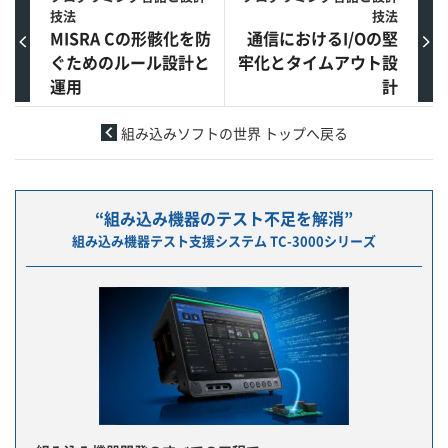
技法
技法
MISRA Cの形骸化を防
通信におけるI/Oの堅
ぐためのルール設計と
牢化とタイムアウト設
運用
計
組み込みソフトの世界 トップへ戻る
“組み込み機器のテスト不足を解消”
組み込み機器テスト支援システム TC-3000シリーズ