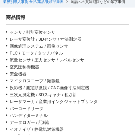
業界別導入事例 食品/薬品/化粧品業界
缶詰への賞味期限などの印字事例
商品情報
センサ / 判別変位センサ
レーザ変位計 / 3Dセンサ / 寸法測定器
画像処理システム / 画像センサ
PLC / モータ / タッチパネル
流量センサ / 圧力センサ / レベルセンサ
空気圧制御機器
安全機器
マイクロスコープ / 顕微鏡
投影機 / 測定顕微鏡 / CNC画像寸法測定機
三次元測定機 / 3Dスキャナ / 粗さ計
レーザマーカ / 産業用インクジェットプリンタ
バーコードリーダ
ハンディターミナル
データロガー / 記録計
イオナイザ / 静電気対策機器