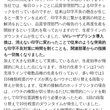
当社では、毎日ロットごとに品質管理部門による印字チェ
ックを行っているのですが、従来は印字不良の懸念が生じ
ると一度ラインを止めて、印字不良に繋がる要因の特定と
解消をおこない、品質管理部門への報告のうえ再度生産を
開始するという流れを取っておりますので、生産ラインの
ダウンタイムが生じていました。
UVレーザプリンタ導入
後は、消えない印字に変わったことで従来のような突発的
な印字不良対策に時間を割くことも、関連部署からの指摘
も一切無くなりました。
加えて大きな効果として実感している点が、生産効率が飛
躍的に向上した点になります。当社の生産ラインは1つの
充填ラインで複数品種の生産を行っており、多い時では1
日6種類程度のサイズが異なるパウチに切り替える段取り
替えが発生します。従来の接触式のホットプリンタの場合
は、パウチの種類が切り替わるたびに物理的にヘッドを動
かして印字位置調整を行う必要があったため、1回の段取
り替えで10分程度のダウンタイムが発生していました。
UVレーザプリンタは、ヘッドを物理的に動かすことなく