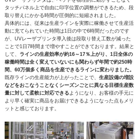
タッチパネル上で自由に印字位置の調整ができるため、段
取り替えにかかる時間が圧倒的に短縮されました。
具体的には、従来は生産ラインを実際に稼働させて生産活
動に充てられていた時間は1日の中で6時間だったのです
が、UVレーザプリンタ導入後は段取り替え工数が減った
ことで1日7時間まで増やすことができております。結果と
して、
ラインの生産効率が約16～17％上がり、1日全体の
稼働時間は全く変えていないにも関わらず年間で約250時
間、60万個多く商品を生産できるラインに変わりました。
既存ラインの生産能力が上がったことで、
生産設備の増設
などをおこなうことなくシーズンごとに異なる目標生産数
量に対して柔軟に対応できる
ようになり、お客様の手元に
より早く確実に商品をお届けできるようになった点もメリ
ットと感じております。