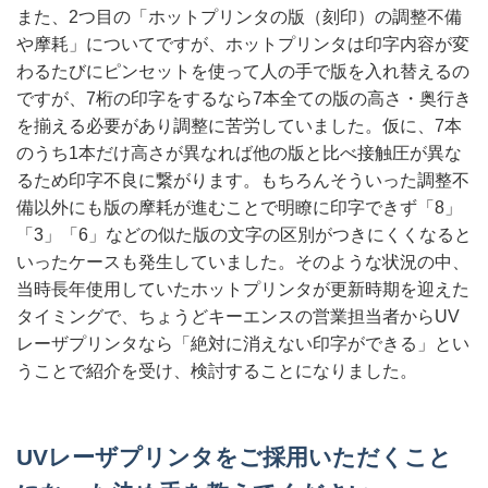
また、2つ目の「ホットプリンタの版（刻印）の調整不備
や摩耗」についてですが、ホットプリンタは印字内容が変
わるたびにピンセットを使って人の手で版を入れ替えるの
ですが、7桁の印字をするなら7本全ての版の高さ・奥行き
を揃える必要があり調整に苦労していました。仮に、7本
のうち1本だけ高さが異なれば他の版と比べ接触圧が異な
るため印字不良に繋がります。もちろんそういった調整不
備以外にも版の摩耗が進むことで明瞭に印字できず「8」
「3」「6」などの似た版の文字の区別がつきにくくなると
いったケースも発生していました。そのような状況の中、
当時長年使用していたホットプリンタが更新時期を迎えた
タイミングで、ちょうどキーエンスの営業担当者からUV
レーザプリンタなら「絶対に消えない印字ができる」とい
うことで紹介を受け、検討することになりました。
UVレーザプリンタをご採用いただくこと