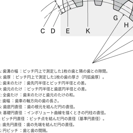
A: 歯溝の幅 ：ピッチ円上で測定した1枚の歯と隣の歯との隙間。
B: 歯厚 ：ピッチ円上で測定した1枚の歯の厚さ（円弧歯厚）。
C: 歯末のたけ ：歯先円半径とピッチ円半径との差。
D: 歯元のたけ ：ピッチ円半径と歯底円半径との差。
E: 全歯たけ ：歯末のたけと歯元のたけの和。
F: 歯幅 ：歯車の軸方向の歯の長さ。
G: 歯底円直径 ：歯の根元を結んだ円の直径。
H: 基礎円直径 ：インボリュート曲線を描くときの円柱の直径。
I: ピッチ円直径 ：ピッチ点を結んだ円の直径（基準円直径）。
J: 歯先円直径 ：歯の先端を結んだ円の直径。
K: 円ピッチ ：歯と歯の間隔。