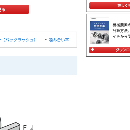
詳しく
見る
機械要素
計算方法
イチから
シ（バックラッシュ）
噛み合い率
ダウンロ