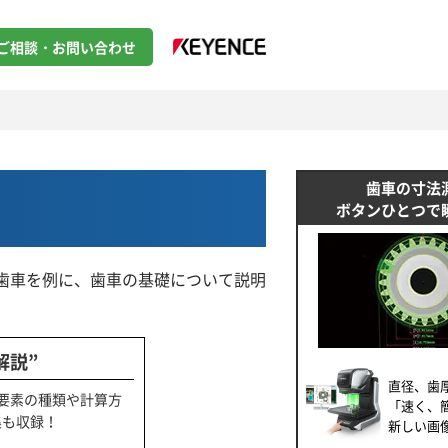
ご相談・お問い合わせ
歯車の寸法
ボタンひとつで
歯車を例に、歯車の基礎について説明
解説”
直径、歯
要素の種類や計算方
「速く、
集も収録！
新しい画