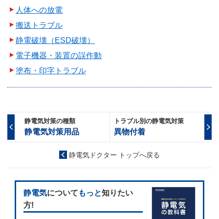
人体への放電
搬送トラブル
静電破壊（ESD破壊）
電子機器・装置の誤作動
塗布・印字トラブル
静電気対策の種類
トラブル別の静電気対策
静電気対策用品
異物付着
静電気ドクター トップへ戻る
静電気
について
もっと
知りたい
方!