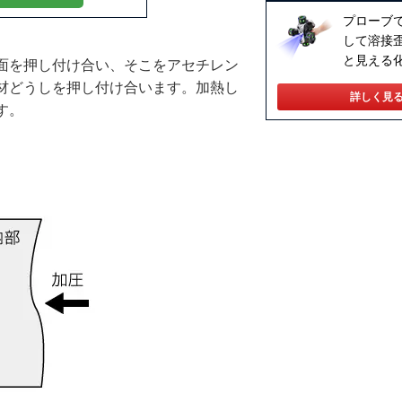
プローブ
して溶接
と見える
面を押し付け合い、そこをアセチレン
材どうしを押し付け合います。加熱し
詳しく見
す。