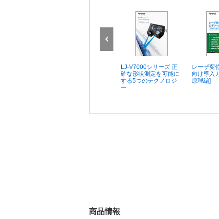
のに”確実に測
レーザ変位計事例集
LJ-V7000シリーズ 正
レーザ変位
” [レーザ変位
[食品/容器編 Ver.2]
確な形状測定を可能に
向け導入ガ
る”プロファイル
する5つのテクノロジ
原理編]
は]
ー
商品情報