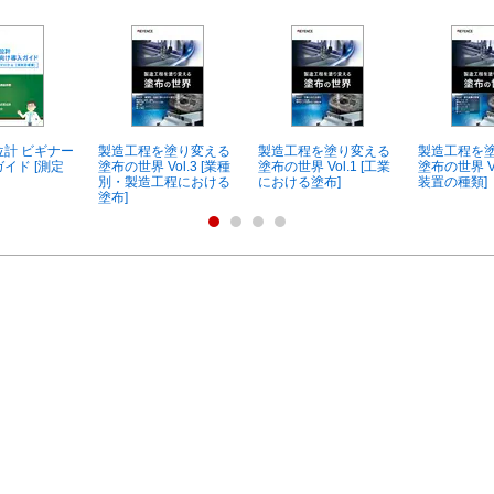
計 ビギナー
製造工程を塗り変える
製造工程を塗り変える
製造工程を
イド [測定
塗布の世界 Vol.3 [業種
塗布の世界 Vol.1 [工業
塗布の世界 Vo
別・製造工程における
における塗布]
装置の種類]
塗布]
資料ダウンロード