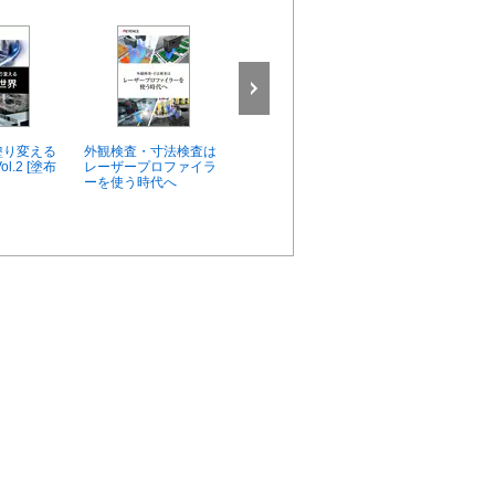
塗り変える
外観検査・寸法検査は
LJ-Vシリーズ 精密測定
工程別 アプリ
l.2 [塗布
レーザープロファイラ
の“技” Vol.1 曲面を正し
ン改善事例集 
ーを使う時代へ
く測定
業界編]
ご相談・お問い合わせ