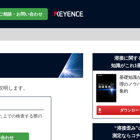
ご相談・お問い合わせ
溶接に関す
知識がこれ1
基礎知識
理のノウ
説明します。
集約
ダウンロー
た上での検査する際の
“溶接歪み”
測定ならコ
い合わせ