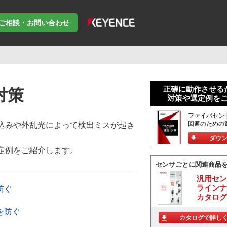
ご相談・お問い合わせ
正確に動作させる
対策
対策や選定例を
ファイバセン
回避のための
込みや外乱光によって検出ミスが起き
ダウ
定例をご紹介します。
センサごとに関連商品
汎用セン
ラインナ
防ぐ
カタログ
を防ぐ
カタログで詳し