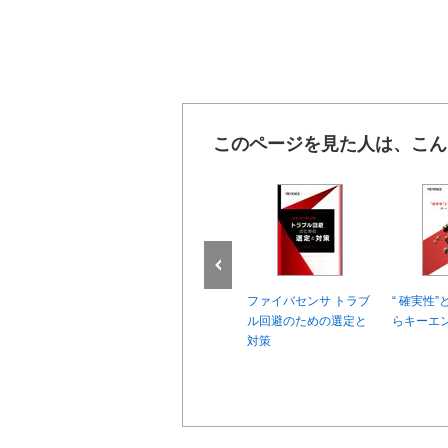
このページを見た人は、こん
法測定器 仕様
SV2シリーズ チューニ
ファイバセンサ トラブ
“ 確実性”
ート
ングノウハウ タクトア
ル回避のための選定と
らキーエ
ップ・振動低減を追及
対策
される方に