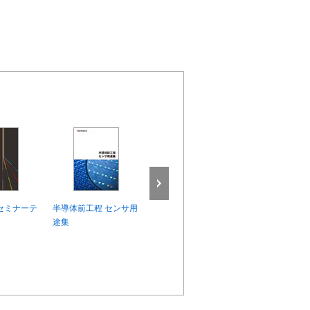
セミナーテ
半導体前工程 センサ用
研究開発用 測定アプリ
画像センサで
途集
ケーション集
と解決 VOL.1