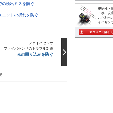
での検出ミスを防ぐ
視認性・
・検出安
ユニットの折れを防ぐ
こだわっ
イバセン
カタログで詳し
ファイバセンサ
ファイバセンサのトラブル対策
光の回り込みを防ぐ
る