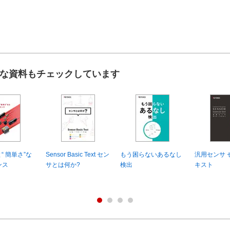
な資料もチェックしています
と“ 簡単さ”な
Sensor Basic Text セン
もう困らないあるなし
汎用センサ 
ンス
サとは何か?
検出
キスト