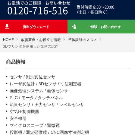
お電話でのご相談・お問い合わせ
0120-716-516
受付時間 8:30～20:00
（土日・祝日除く）
資料ダウンロード
ご相談・お問い合わせ
HOME
改善事例・お役立ち情報
筐体設計のススメ
3Dプリンタを使用した筐体の試作
商品情報
センサ / 判別変位センサ
レーザ変位計 / 3Dセンサ / 寸法測定器
画像処理システム / 画像センサ
PLC / モータ / タッチパネル
流量センサ / 圧力センサ / レベルセンサ
空気圧制御機器
安全機器
マイクロスコープ / 顕微鏡
投影機 / 測定顕微鏡 / CNC画像寸法測定機