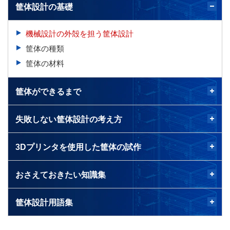
筐体設計の基礎
機械設計の外殻を担う筐体設計
筐体の種類
筐体の材料
筐体ができるまで
失敗しない筐体設計の考え方
3Dプリンタを使用した筐体の試作
おさえておきたい知識集
筐体設計用語集