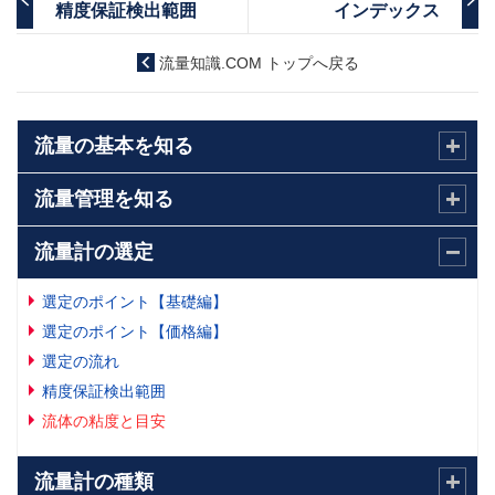
オクタン
0.56
精度保証検出範囲
インデックス
トルエン
0.586
流量知識.COM トップへ戻る
メチルアルコール
0.62
（100％）
流量の基本を知る
クロロホルム
0.63
流量管理を知る
四塩化炭素
0.97
流量計の選定
クロルベンゼン
1.01
選定のポイント【基礎編】
水
1.01
選定のポイント【価格編】
選定の流れ
エチルアルコール
1.20
精度保証検出範囲
（100％）
流体の粘度と目安
酢酸（100％）
1.22
流量計の種類