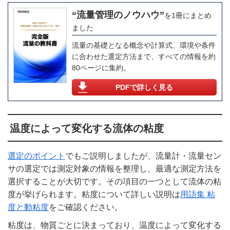
“流量管理のノウハウ”
を1冊にまとめ
ました
流量の基礎となる概念や計算式、環境や条件
に合わせた選定方法まで、すべての情報を約
80ページに集約。
PDFで詳しく見る
温度によって変化する流体の粘度
選定のポイント
でもご説明しましたが、流量計・流量セン
サの選定では測定対象の情報を整理し、最適な測定方法を
選択することが大切です。その項目の一つとして流体の粘
度が挙げられます。粘度について詳しい説明は
用語集 粘
度と動粘度
をご確認ください。
粘度は、物質ごとに決まっており、温度によって変化する