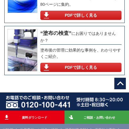
80ページに集約。
硫酸（111％）
59.00
PDFで詳しく見る
水酸化ナトリウム
110.00
“塗布の検査”
にお困りではありません
グリセリン（100％）
1499
か？
塗布後の管理に効果的な事例を、わかりやす
くご紹介。
PDFで詳しく見る
資料ダウンロード
ご相談・お問い合わせ