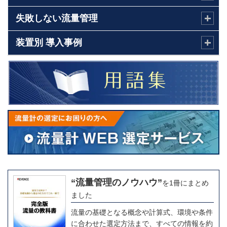
水銀
1.554
失敗しない流量管理
ニトロベンゼン
2.01
装置別 導入事例
塩酸（31.5％）
2.40
灯油
2.42
ブチルアルコール
2.95
イソブチルアルコール
4.20
（100％）
アニリン
4.40
アミルアルコール
4.50
“流量管理のノウハウ”
を1冊にまとめ
ました
石炭酸
11.60
流量の基礎となる概念や計算式、環境や条件
エチルグリコール
23.5
に合わせた選定方法まで、すべての情報を約