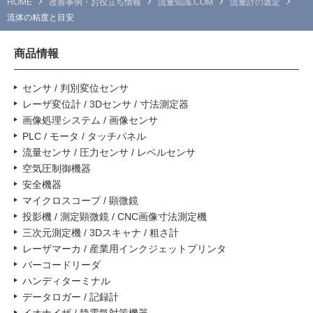
HOME
改善事例・お役立ち情報
流量知識.COM
流量計の選定
流体の粘度と目安
商品情報
センサ / 判別変位センサ
レーザ変位計 / 3Dセンサ / 寸法測定器
画像処理システム / 画像センサ
PLC / モータ / タッチパネル
流量センサ / 圧力センサ / レベルセンサ
空気圧制御機器
安全機器
マイクロスコープ / 顕微鏡
投影機 / 測定顕微鏡 / CNC画像寸法測定機
三次元測定機 / 3Dスキャナ / 粗さ計
レーザマーカ / 産業用インクジェットプリンタ
バーコードリーダ
ハンディターミナル
データロガー / 記録計