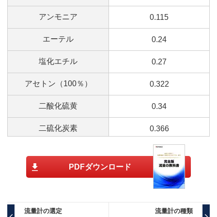
アンモニア
0.115
エーテル
0.24
塩化エチル
0.27
アセトン（100％）
0.322
二酸化硫黄
0.34
二硫化炭素
0.366
酢酸メチル
0.381
PDFダウンロード
酢酸エチル
0.449
酸化ビニル
0.45
流量計の選定
流量計の種類