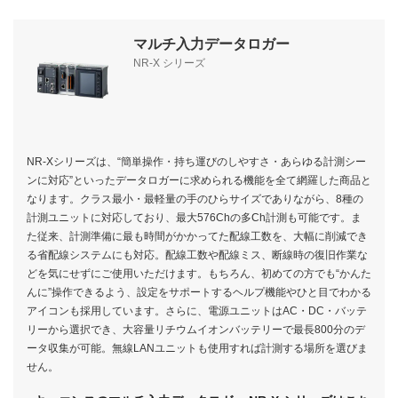
マルチ入力データロガー
NR-X シリーズ
NR-Xシリーズは、“簡単操作・持ち運びのしやすさ・あらゆる計測シー
ンに対応”といったデータロガーに求められる機能を全て網羅した商品と
なります。クラス最小・最軽量の手のひらサイズでありながら、8種の
計測ユニットに対応しており、最大576Chの多Ch計測も可能です。ま
た従来、計測準備に最も時間がかかってた配線工数を、大幅に削減でき
る省配線システムにも対応。配線工数や配線ミス、断線時の復旧作業な
どを気にせずにご使用いただけます。もちろん、初めての方でも“かんた
んに”操作できるよう、設定をサポートするヘルプ機能やひと目でわかる
アイコンも採用しています。さらに、電源ユニットはAC・DC・バッテ
リーから選択でき、大容量リチウムイオンバッテリーで最長800分のデ
ータ収集が可能。無線LANユニットも使用すれば計測する場所を選びま
せん。