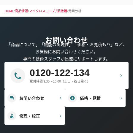
ド
ド
へ
へ
HOME
商品情報
マイクロスコープ / 顕微鏡
元素分析
移
移
動
動
お問い合わせ
「商品について」「機能の実現性」「価格・お見積もり」など、
お気軽にお問い合わせください。
専門の技術スタッフが迅速にサポートします。
0120-122-134
受付時間 8:30～20:00（土日・祝日除く）
お問い合わせ
価格・見積
修理・校正