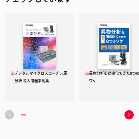
デジタルマイクロスコープ 元素
異物分析を効率化できた8つ
分析 導入用途事例集
ワケ
前
次
の
の
ス
ス
ラ
ラ
イ
イ