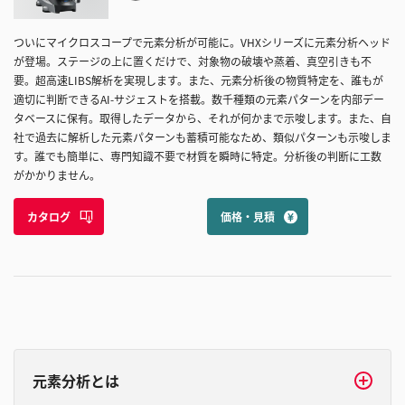
ク
マ
ついにマイクロスコープで元素分析が可能に。VHXシリーズに元素分析ヘッド
ー
が登場。ステージの上に置くだけで、対象物の破壊や蒸着、真空引きも不
ク
要。超高速LIBS解析を実現します。また、元素分析後の物質特定を、誰もが
に
適切に判断できるAI-サジェストを搭載。数千種類の元素パターンを内部デー
追
タベースに保有。取得したデータから、それが何かまで示唆します。また、自
加
社で過去に解析した元素パターンも蓄積可能なため、類似パターンも示唆しま
す。誰でも簡単に、専門知識不要で材質を瞬時に特定。分析後の判断に工数
がかかりません。
カタログ
価格・見積
元素分析とは