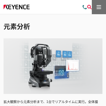
メ
お
検
ニ
問
索
ュ
い
ー
合
元素分析
わ
せ
拡大観察から元素分析まで、1台でリアルタイムに実行。全体撮