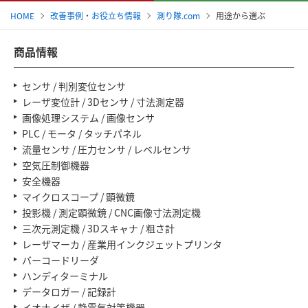
HOME
改善事例・お役立ち情報
測り隊.com
用途から選ぶ
商品情報
センサ / 判別変位センサ
レーザ変位計 / 3Dセンサ / 寸法測定器
画像処理システム / 画像センサ
PLC / モータ / タッチパネル
流量センサ / 圧力センサ / レベルセンサ
空気圧制御機器
安全機器
マイクロスコープ / 顕微鏡
投影機 / 測定顕微鏡 / CNC画像寸法測定機
三次元測定機 / 3Dスキャナ / 粗さ計
レーザマーカ / 産業用インクジェットプリンタ
バーコードリーダ
ハンディターミナル
データロガー / 記録計
イオナイザ / 静電気対策機器