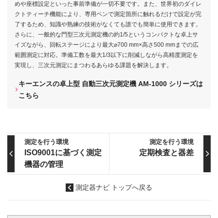
めや座標設定といった事前準備が一切不要です。また、世界初のダイレ
クトティーチ機能により、専用ペンで測定箇所に触れるだけで設定が完
了するため、知識や熟練の技術がなくても誰でも簡単に使用できます。
さらに、一般的な門型三次元測定機の約1/5というコンパクトな卓上サ
イズながら、回転ステージにより最大⌀700 mm×高さ500 mmまでの広
範囲測定に対応。準備工数を最大1/3以下に削減しながら高精度測定を
実現し、三次元測定にまつわるあらゆる課題を解決します。
キーエンスの卓上型 自動三次元測定機 AM-1000 シリーズは
こちら
測定を行う環境
測定を行う環境
ISO9001に基づく測定
定期検査と器差
機器の管理
測定器ナビ トップへ戻る