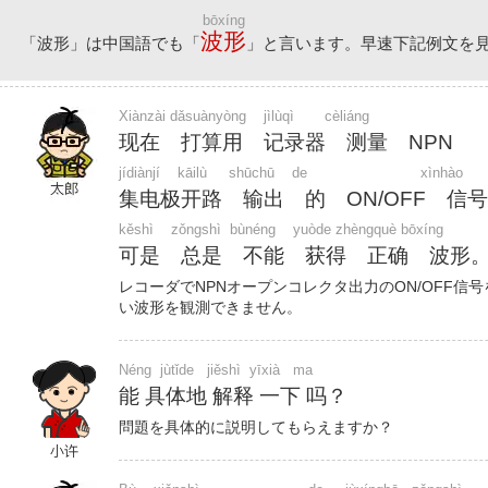
bōxíng
波形
「波形」は中国語でも「
」と言います。早速下記例文を
Xiànzài dǎsuànyòng    jìlùqì       cèliáng
现在 打算用 记录器 测量 NPN
jídiànjí    kāilù     shūchū    de                          xìnhào
集电极开路 输出 的 ON/OFF 信
kěshì    zǒngshì  bùnéng    yuòde zhèngquè bōxíng
可是 总是 不能 获得 正确 波形
レコーダでNPNオープンコレクタ出力のON/OFF信
い波形を観測できません。
Néng  jùtǐde   jiěshì  yīxià   ma
能 具体地 解释 一下 吗？
問題を具体的に説明してもらえますか？