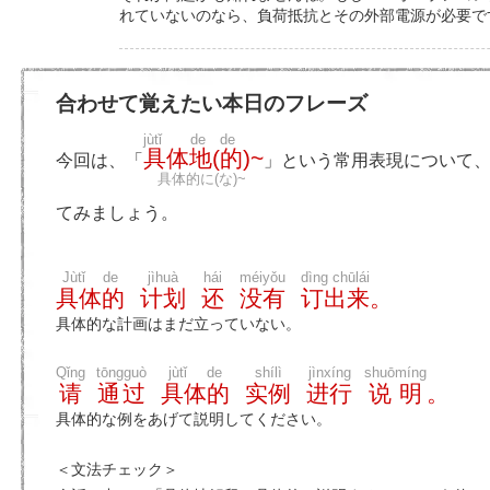
れていないのなら、負荷抵抗とその外部電源が必要で
合わせて覚えたい本日のフレーズ
jùtǐ de de
具体地(的)~
今回は、「
」という常用表現について
具体的に(な)~
てみましょう。
Jùtǐ de
jìhuà
hái
méiyǒu
dìng chūlái
具体的
计划
还
没有
订出来
。
具体的な計画はまだ立っていない。
Qǐng
tōngguò
jùtǐ de
shílì
jìnxíng
shuōmíng
请
通过
具体的
实例
进行
说明
。
具体的な例をあげて説明してください。
＜文法チェック＞