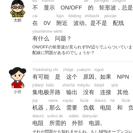
Bù    xiǎnshì                         de     jùxíngbō   zǒngshì
不 显示 ON/OFF 的 矩形波，总是
zài                fùjìn    bōdòng   shìbúshì    pèixiàn
在 0V 附近 波动。是不是 配线
yǒushénme wèntí
有什么 问题？
ON/OFFの矩形波が見られず0V辺りでふらついてい
配線に問題があるのでしょうか？
Yǒukěnéng shì    zhègè   yuányīn   rúguǒ
有可能 是 这个 原因。如果 NPN
jídiànjí  kāilù       shūchū  méiyǒu    liánjiē      qítā
集电极开路 输出 没有 连接 其他
jīqì         nàme    xūyào      fùzǎi     diànzǔ    hé      fǔzǎi
机器，那么 需要 负载 电阻 和 
diànzǔ   suǒxū de     wàibù   diànyuán
电阻 所需的 外部 电源。
それが問題かも知れませんね。もしNPNオープンコ