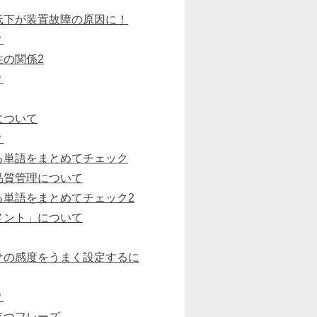
低下が装置故障の原因に！
？
性の関係2
？
について
？
る単語をまとめてチェック
品質管理について
る単語をまとめてチェック2
メント」について
サの感度をうまく設定するに
？
立つフレーズ