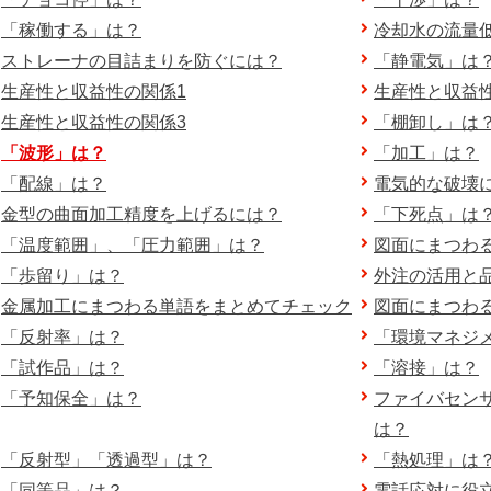
「稼働する」は？
冷却水の流量
ストレーナの目詰まりを防ぐには？
「静電気」は
生産性と収益性の関係1
生産性と収益
生産性と収益性の関係3
「棚卸し」は
「波形」は？
「加工」は？
「配線」は？
電気的な破壊
金型の曲面加工精度を上げるには？
「下死点」は
「温度範囲」、「圧力範囲」は？
図面にまつわ
「歩留り」は？
外注の活用と
金属加工にまつわる単語をまとめてチェック
図面にまつわ
「反射率」は？
「環境マネジ
「試作品」は？
「溶接」は？
「予知保全」は？
ファイバセン
は？
「反射型」「透過型」は？
「熱処理」は
「同等品」は？
電話応対に役